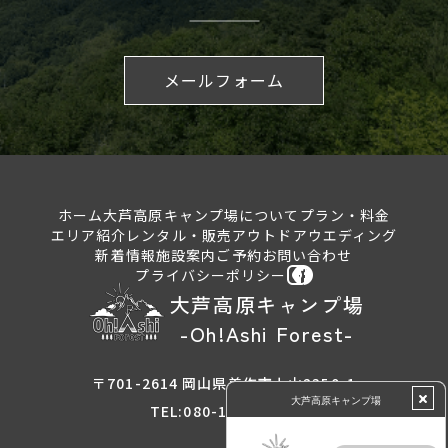
メールフォーム
ホーム
大芦高原キャンプ場について
プラン・料金
エリア紹介
レンタル・販売
アウトドアウエディング
新着情報
施設案内
ご予約
お問い合わせ
プライバシーポリシー
大芦高原キャンプ場
-Oh!Ashi Forest-
〒701-2614 岡山県美作市上山2350-1
TEL:080-1646-1647